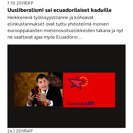
7.10.2019
SKP
Uusliberalismi sai ecuadorilaiset kaduille
Heikkenevä työllisyystilanne ja kohoavat
elinkustannukset ovat tuttu yhdistelmä monien
eurooppalaisten mielenosoitusliikkeiden takana ja nyt
ne saattavat ajaa myös Ecuadorin ...
24.1.2019
SKP