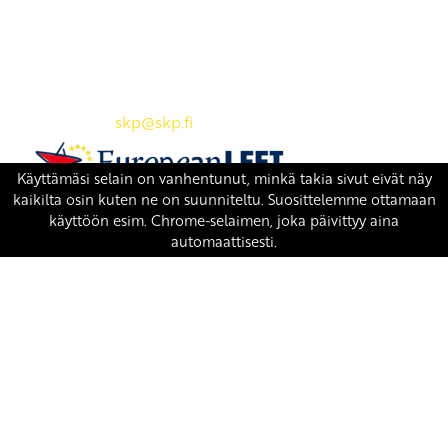
Yhteystiedot
SKP:n toimisto
Osoite: Viljatie 4 B 3. kerros, 00700 Helsinki
Puh: 045 7834 1346
Sähköposti:
skp
@skp.fi
SKP on Euroopan Vasemmistopuolueen jäsen.
european-left.org
european-left.org/manifesto/
Copyright 2026 © SKP
|
Tietosuojaseloste