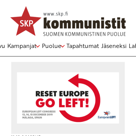
Avainsana
puoluekokous
vu
Kampanjat
Puolue
Tapahtumat
Jäseneksi
La