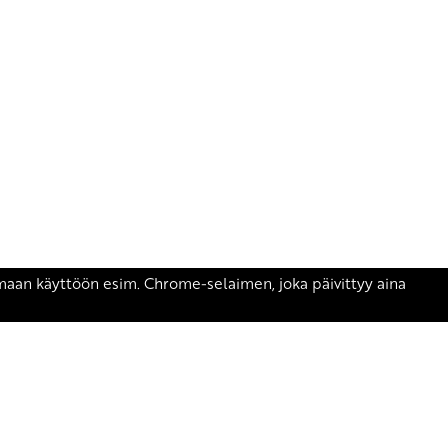
äsen.