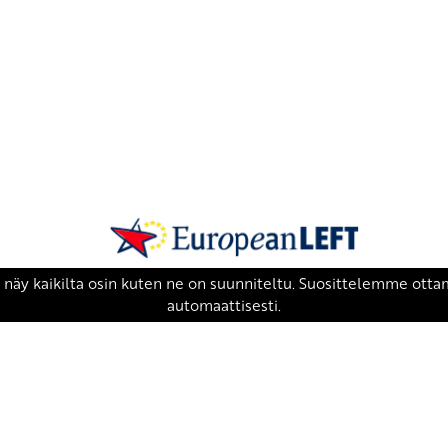
SKP on Euroopan Vasemmistopuolueen j
european-left.org
european-left.org/manifesto/
Copyright 2026 © SKP
|
Tietosuojaseloste