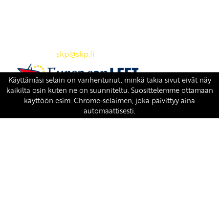
Yhteystiedot
SKP:n toimisto
Osoite: Viljatie 4 B 3. kerros, 00700 Helsinki
Puh: 045 7834 1346
Sähköposti:
skp
@skp.fi
SKP on Euroopan Vasemmistopuolueen jäsen.
european-left.org
european-left.org/manifesto/
Copyright 2026 © SKP
|
Tietosuojaseloste