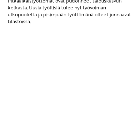
Pitkäaikaistyöttömät ovat pudonneet talouskasvun
kelkasta. Uusia työllisiä tulee nyt työvoiman
ulkopuolelta ja pisimpään työttömänä olleet junnaavat
tilastoissa.