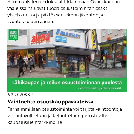
Kommunistien ehdokkaat Pirkanmaan Osuuskaupan
vaaleissa haluavat tuoda osuustoiminnan osaksi
yhteiskuntaa ja päätöksentekoon jäsenten ja
työntekijöiden äänen.
6.3.2020
SKP
Vaihtoehto osuuskauppavaaleissa
Parhaimmillaan osuustoiminta voi tarjota vaihtoehtoja
voitontavoitteluun ja keinotteluun perustuville
kaupallisille markkinoille.