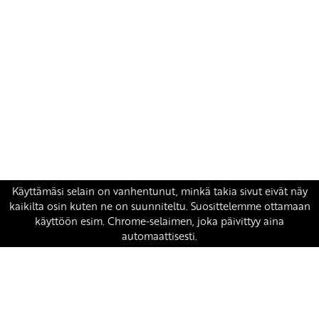
Yhteystiedot
SKP:n toimisto
Osoite: Viljatie 4 B 3. kerros, 00700 Helsinki
Puh: 045 7834 1346
Sähköposti:
skp
@skp.fi
SKP on Euroopan Vasemmistopuolueen jäsen.
european-left.org
european-left.org/manifesto/