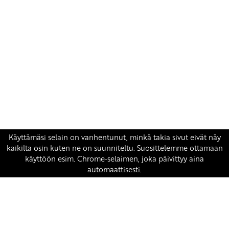
Yhteystiedot
SKP:n toimisto
Osoite: Viljatie 4 B 3. kerros, 00700 Helsinki
Puh: 045 7834 1346
Sähköposti:
skp
@skp.fi
SKP on Euroopan Vasemmistopuolueen jäsen.
european-left.org
european-left.org/manifesto/