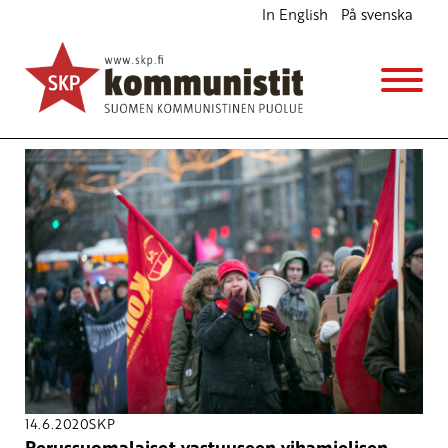
In English
På svenska
Avainsana
Perusta
14.6.2020
SKP
Perussuomalaiset vastuuseen vihamielisen