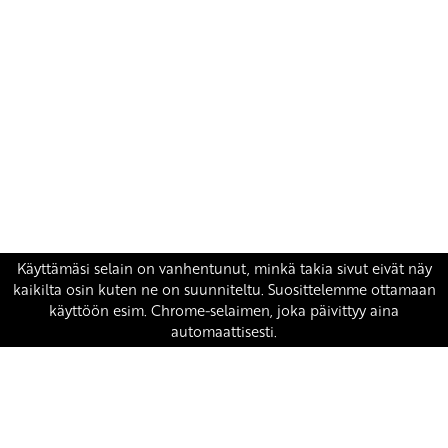
Yhteystiedot
SKP:n toimisto
Osoite: Viljatie 4 B 3. kerros, 00700 Helsinki
Puh: 045 7834 1346
Sähköposti:
skp
@skp.fi
SKP on Euroopan Vasemmistopuolueen jäsen.
european-left.org
european-left.org/manifesto/