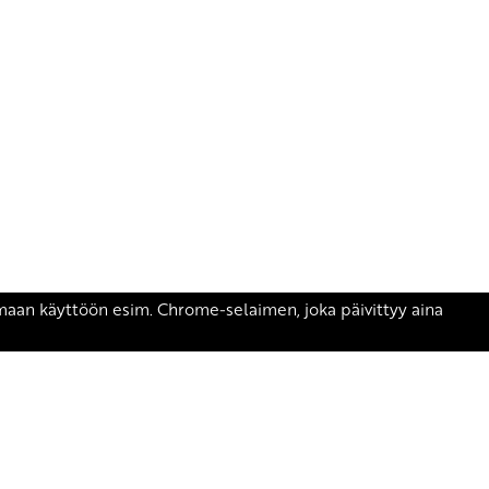
äsen.