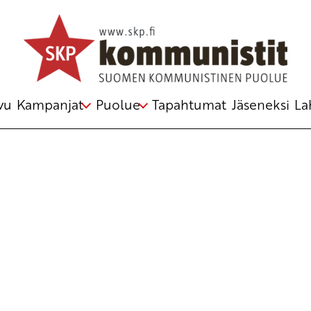
Avainsana
PCO
vu
Kampanjat
Puolue
Tapahtumat
Jäseneksi
La