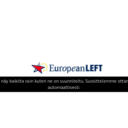
SKP on Euroopan Vasemmistopuolueen j
european-left.org
european-left.org/manifesto/
Copyright 2026 © SKP
|
Tietosuojaseloste