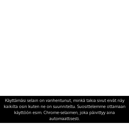
Yhteystiedot
SKP:n toimisto
Osoite: Viljatie 4 B 3. kerros, 00700 Helsinki
Puh: 045 7834 1346
Sähköposti:
skp
@skp.fi
SKP on Euroopan Vasemmistopuolueen jäsen.