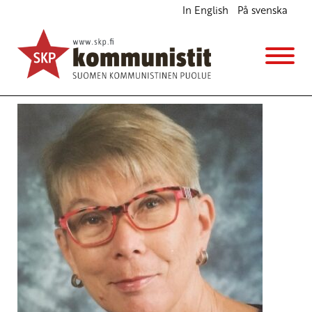
In English
På svenska
Avainsana
Päidepoliittinen ohjelma