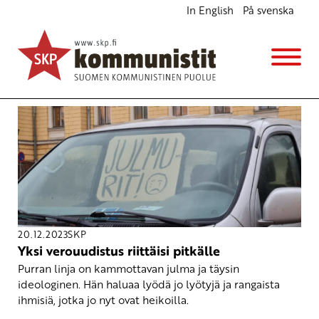
In English
På svenska
Avainsana
pääomaverotus
20.12.2023
SKP
Yksi verouudistus riittäisi pitkälle
Purran linja on kammottavan julma ja täysin
ideologinen. Hän haluaa lyödä jo lyötyjä ja rangaista
ihmisiä, jotka jo nyt ovat heikoilla.