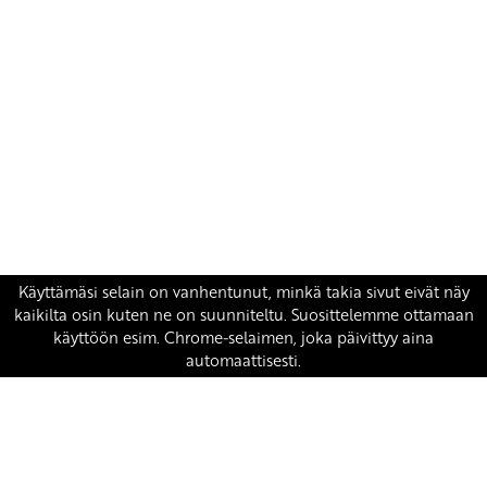
Yhteystiedot
SKP:n toimisto
Osoite: Viljatie 4 B 3. kerros, 00700 Helsinki
Puh: 045 7834 1346
Sähköposti:
skp
@skp.fi
SKP on Euroopan Vasemmistopuolueen jäsen.
european-left.org
european-left.org/manifesto/