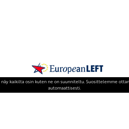
SKP on Euroopan Vasemmistopuolueen j
european-left.org
european-left.org/manifesto/
Copyright 2026 © SKP
|
Tietosuojaseloste