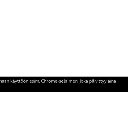
äsen.