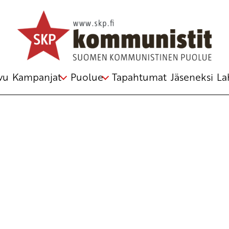
Avainsana
opintotuki
vu
Kampanjat
Puolue
Tapahtumat
Jäseneksi
La