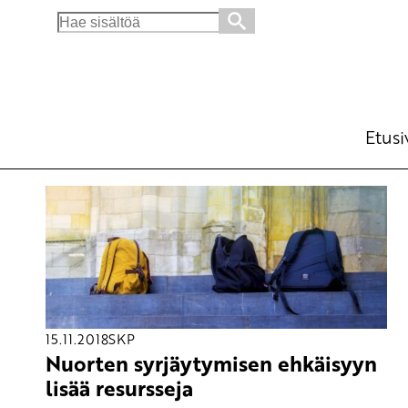
Search
for:
Etusi
15.11.2018
SKP
Nuorten syrjäytymisen ehkäisyyn
lisää resursseja