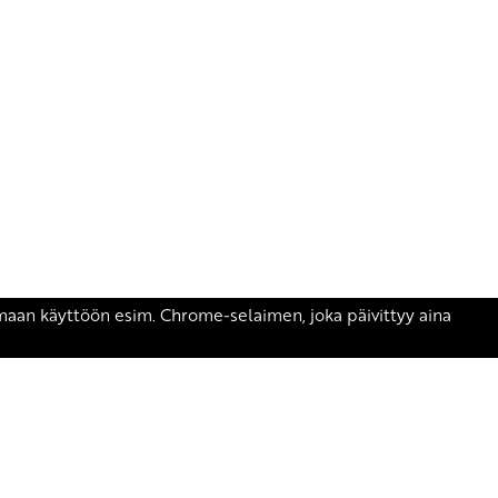
äsen.