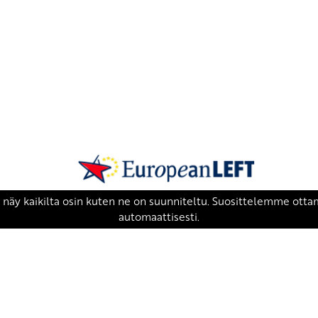
SKP on Euroopan Vasemmistopuolueen j
european-left.org
european-left.org/manifesto/
Copyright 2026 © SKP
|
Tietosuojaseloste