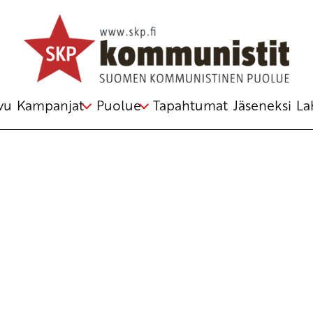
Avainsana
omistajaohjaus
vu
Kampanjat
Puolue
Tapahtumat
Jäseneksi
La