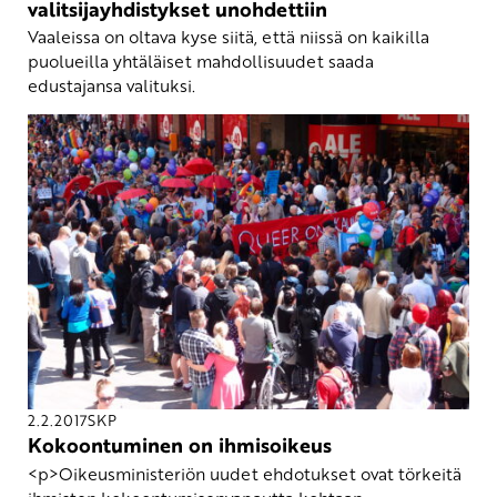
valitsijayhdistykset unohdettiin
Vaaleissa on oltava kyse siitä, että niissä on kaikilla
puolueilla yhtäläiset mahdollisuudet saada
edustajansa valituksi.
2.2.2017
SKP
Kokoontuminen on ihmisoikeus
<p>Oikeusministeriön uudet ehdotukset ovat törkeitä