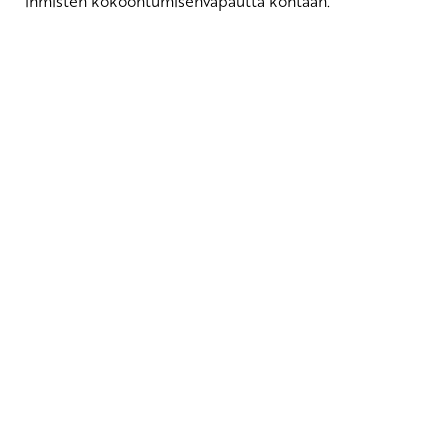
ihmisten kokoontumisenvapautta kohtaan.
Yhteystiedot
SKP:n toimisto