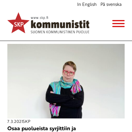
In English
På svenska
Avainsana
oikeusministeriö
7.3.2021
SKP
Osaa puolueista syrjittiin ja