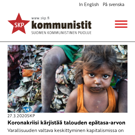
In English
På svenska
Avainsana
oikeudenmukaisuus
27.3.2020
SKP
Koronakriisi kärjistää talouden epätasa-arvon
Varallisuuden valtava keskittyminen kapitalismissa on