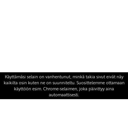
Yhteystiedot
SKP:n toimisto
Osoite: Viljatie 4 B 3. kerros, 00700 Helsinki
Puh: 045 7834 1346
Sähköposti:
skp
@skp.fi
SKP on Euroopan Vasemmistopuolueen jäsen.
european-left.org
european-left.org/manifesto/