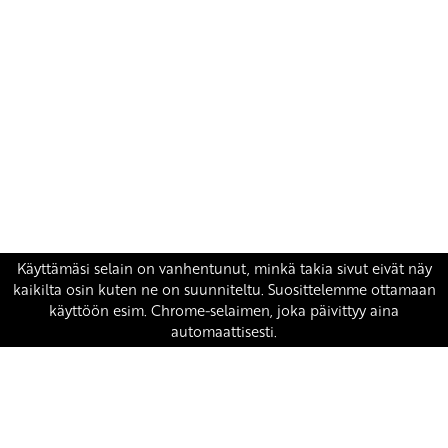
Yhteystiedot
SKP:n toimisto
Osoite: Viljatie 4 B 3. kerros, 00700 Helsinki
Puh: 045 7834 1346
Sähköposti:
skp
@skp.fi
SKP on Euroopan Vasemmistopuolueen jäsen.
european-left.org
european-left.org/manifesto/