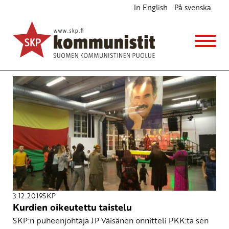
In English
På svenska
Avainsana
Öcalan
3.12.2019
SKP
Kurdien oikeutettu taistelu
SKP:n puheenjohtaja JP Väisänen onnitteli PKK:ta sen