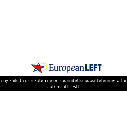
SKP on Euroopan Vasemmistopuolueen j
european-left.org
european-left.org/manifesto/
Copyright 2026 © SKP
|
Tietosuojaseloste