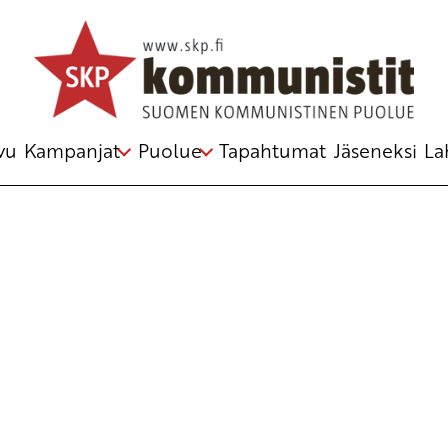
Avainsana
nuclear weapons
vu
Kampanjat
Puolue
Tapahtumat
Jäseneksi
La