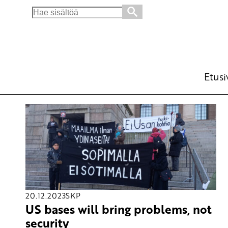
Search
for:
Etusi
20.12.2023
SKP
US bases will bring problems, not
security