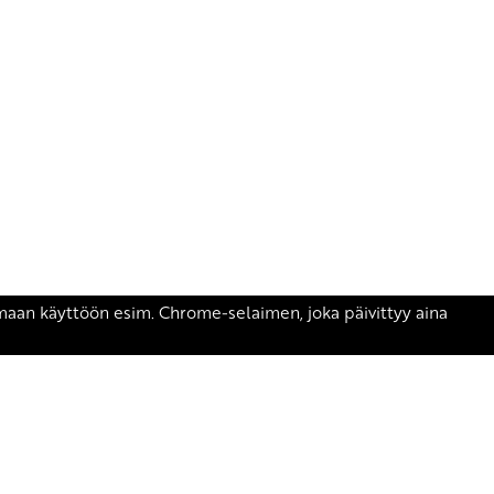
äsen.