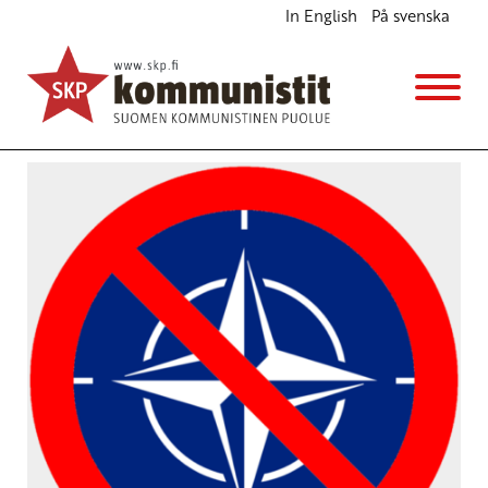
In English
På svenska
Avainsana
nordefco