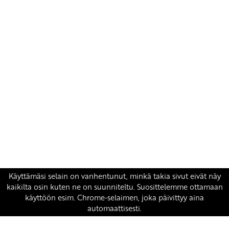
Yhteystiedot
SKP:n toimisto
Osoite: Viljatie 4 B 3. kerros, 00700 Helsinki
Puh: 045 7834 1346
Sähköposti:
skp
@skp.fi
SKP on Euroopan Vasemmistopuolueen jäsen.