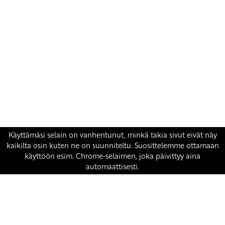
Yhteystiedot
SKP:n toimisto
Osoite: Viljatie 4 B 3. kerros, 00700 Helsinki
Puh: 045 7834 1346
Sähköposti:
skp
@skp.fi
SKP on Euroopan Vasemmistopuolueen jäsen.
european-left.org
european-left.org/manifesto/