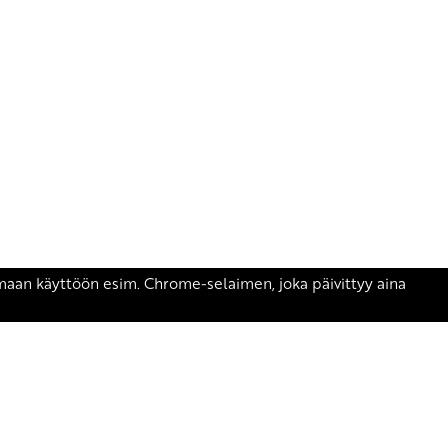
äsen.