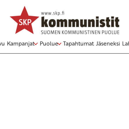
Avainsana
Natalia
vu
Kampanjat
Puolue
Tapahtumat
Jäseneksi
La