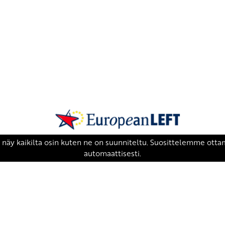
SKP on Euroopan Vasemmistopuolueen j
european-left.org
european-left.org/manifesto/
Copyright 2026 © SKP
|
Tietosuojaseloste