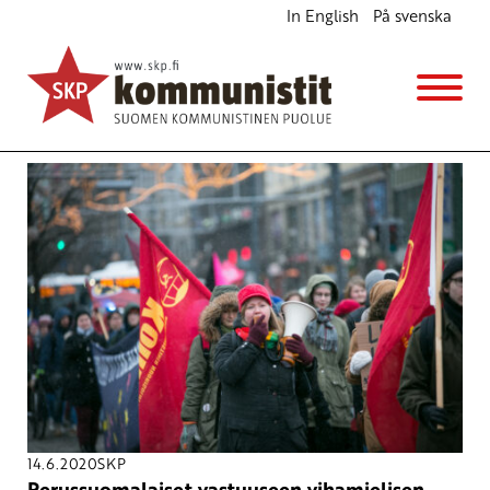
In English
På svenska
Avainsana
naisten oikeudet
14.6.2020
SKP
Perussuomalaiset vastuuseen vihamielisen