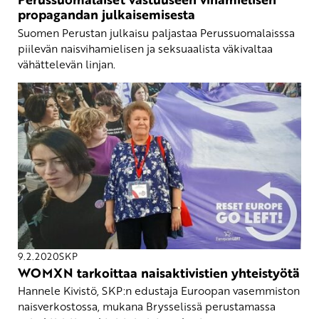
propagandan julkaisemisesta
Suomen Perustan julkaisu paljastaa Perussuomalaisssa
piilevän naisvihamielisen ja seksuaalista väkivaltaa
vähättelevän linjan.
9.2.2020
SKP
WOMXN tarkoittaa naisaktivistien yhteistyötä
Hannele Kivistö, SKP:n edustaja Euroopan vasemmiston
naisverkostossa, mukana Brysselissä perustamassa