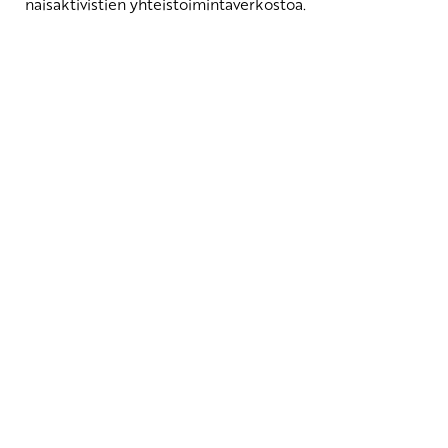
naisaktivistien yhteistoimintaverkostoa.
Yhteystiedot
SKP:n toimisto