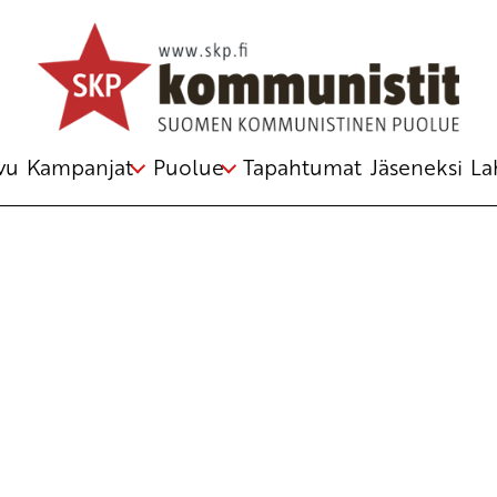
Avainsana
Naapuri-hanke
vu
Kampanjat
Puolue
Tapahtumat
Jäseneksi
La