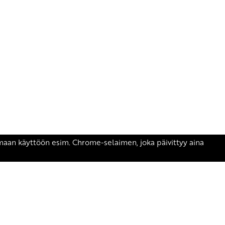
äsen.