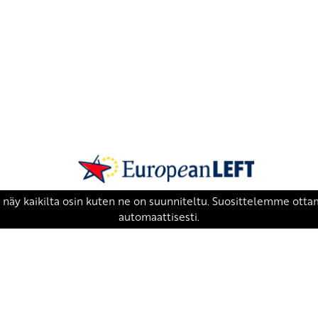
SKP on Euroopan Vasemmistopuolueen j
european-left.org
european-left.org/manifesto/
Copyright 2026 © SKP
|
Tietosuojaseloste