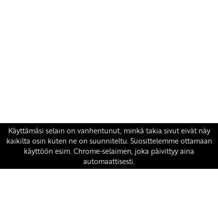
Yhteystiedot
SKP:n toimisto
Osoite: Viljatie 4 B 3. kerros, 00700 Helsinki
Puh: 045 7834 1346
Sähköposti:
skp
@skp.fi
SKP on Euroopan Vasemmistopuolueen jäsen.
european-left.org
european-left.org/manifesto/