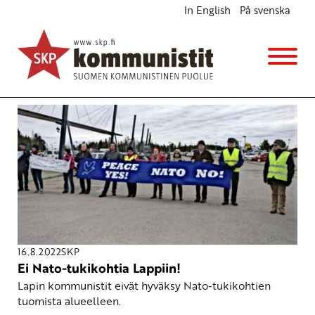
In English
På svenska
Avainsana
Murmansk
16.8.2022
SKP
Ei Nato-tukikohtia Lappiin!
Lapin kommunistit eivät hyväksy Nato-tukikohtien
tuomista alueelleen.