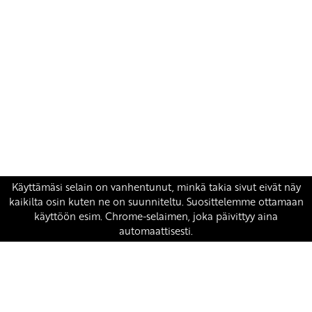
Yhteystiedot
SKP:n toimisto
Osoite: Viljatie 4 B 3. kerros, 00700 Helsinki
Puh: 045 7834 1346
Sähköposti:
skp
@skp.fi
SKP on Euroopan Vasemmistopuolueen jäsen.
european-left.org
european-left.org/manifesto/