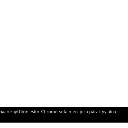
äsen.