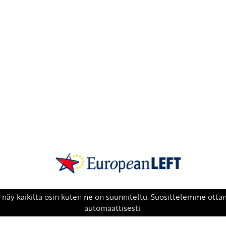
SKP on Euroopan Vasemmistopuolueen j
european-left.org
european-left.org/manifesto/