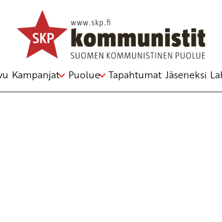
Avainsana
moratorio
vu
Kampanjat
Puolue
Tapahtumat
Jäseneksi
La