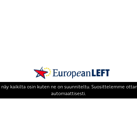
SKP on Euroopan Vasemmistopuolueen j
european-left.org
european-left.org/manifesto/
Copyright 2026 © SKP
|
Tietosuojaseloste