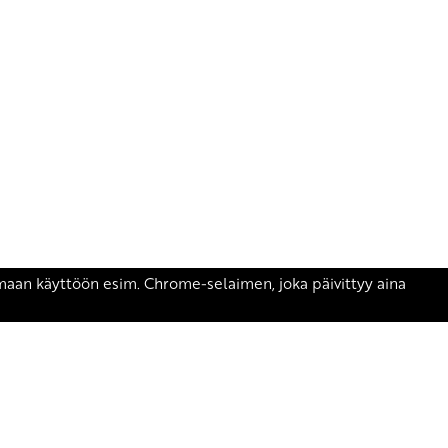
äsen.