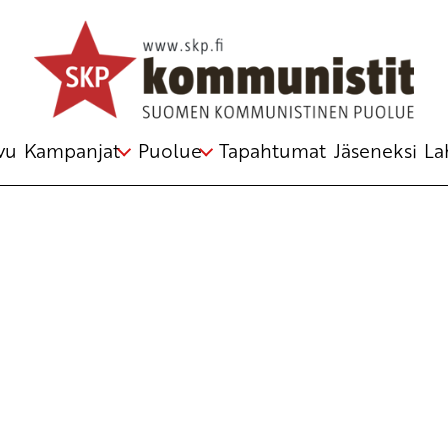
Avainsana
Montevideo
vu
Kampanjat
Puolue
Tapahtumat
Jäseneksi
La