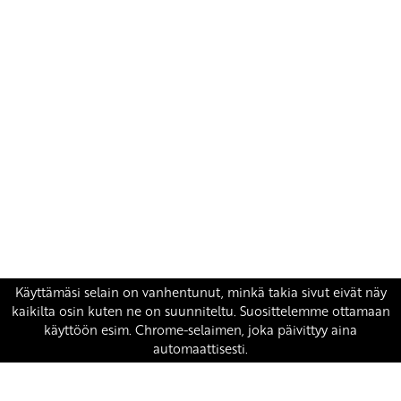
Yhteystiedot
SKP:n toimisto
Osoite: Viljatie 4 B 3. kerros, 00700 Helsinki
Puh: 045 7834 1346
Sähköposti:
skp
@skp.fi
SKP on Euroopan Vasemmistopuolueen jäsen.
european-left.org