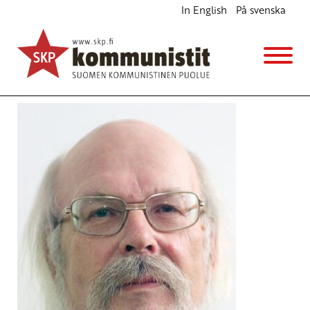
In English
På svenska
Avainsana
Misnksin sopimus