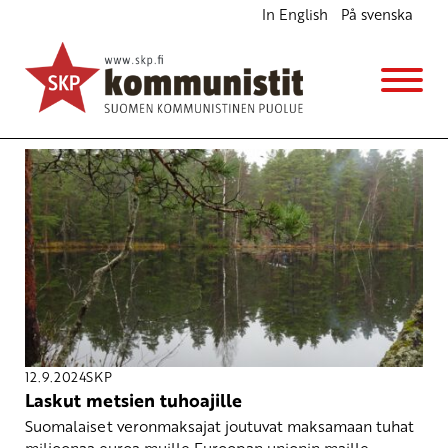
In English
På svenska
Avainsana
metsät
12.9.2024
SKP
Laskut metsien tuhoajille
Suomalaiset veronmaksajat joutuvat maksamaan tuhat
miljoonaa euroa muille Euroopan unionin maille.