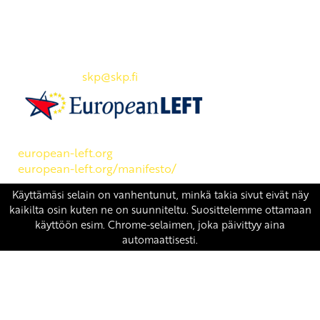
Yhteystiedot
SKP:n toimisto
Osoite: Viljatie 4 B 3. kerros, 00700 Helsinki
Puh: 045 7834 1346
Sähköposti:
skp
@skp.fi
SKP on Euroopan Vasemmistopuolueen jäsen.
european-left.org
european-left.org/manifesto/
Copyright 2026 © SKP
|
Tietosuojaseloste