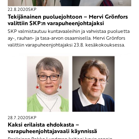
22.8.2020
SKP
Tekijänainen puoluejohtoon – Mervi Grönfors
valittiin SKP:n varapuheenjohtajaksi
SKP valmistautuu kuntavaaleihin ja vahvistaa puoluetta
ay-, rauhan- ja tasa-arvon osaamisella. Mervi Grönfors
valittiin varapuheenjohtajaksi 23.8. kesäkokouksessa.
28.7.2020
SKP
Kaksi erilaista ehdokasta –
varapuheenjohtajavaali käynnissä
Porilainen Pekka Lundgren kritisoi kovin sanoin