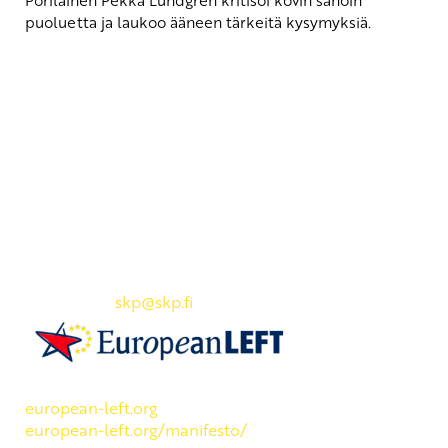
puoluetta ja laukoo ääneen tärkeitä kysymyksiä.
Yhteystiedot
SKP:n toimisto
Osoite: Viljatie 4 B 3. kerros, 00700 Helsinki
Puh: 045 7834 1346
Sähköposti:
skp
@skp.fi
SKP on Euroopan Vasemmistopuolueen jäsen.
european-left.org
european-left.org/manifesto/