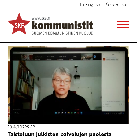
In English
På svenska
Avainsana
Mervi Grönfors
23.4.2022
SKP
Taisteluun julkisten palvelujen puolesta