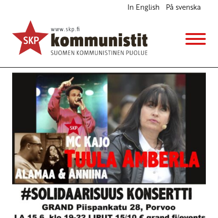
In English
På svenska
Avainsana
Mc Kajo