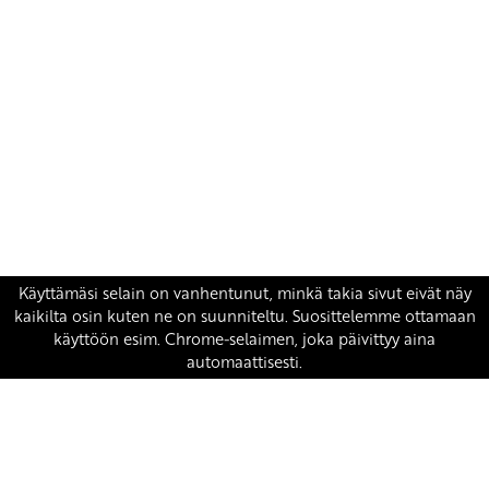
Yhteystiedot
SKP:n toimisto
Osoite: Viljatie 4 B 3. kerros, 00700 Helsinki
Puh: 045 7834 1346
Sähköposti:
skp
@skp.fi
SKP on Euroopan Vasemmistopuolueen jäsen.
european-left.org
european-left.org/manifesto/