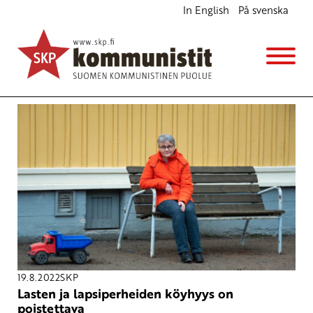
In English
På svenska
Avainsana
matalapalkka-alat
19.8.2022
SKP
Lasten ja lapsiperheiden köyhyys on
poistettava