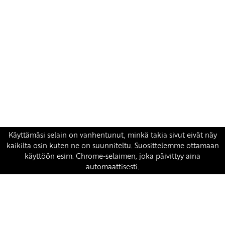
Yhteystiedot
SKP:n toimisto
Osoite: Viljatie 4 B 3. kerros, 00700 Helsinki
Puh: 045 7834 1346
Sähköposti:
skp
@skp.fi
SKP on Euroopan Vasemmistopuolueen jäsen.
european-left.org
european-left.org/manifesto/