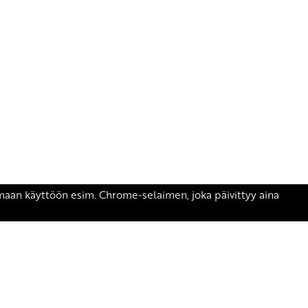
äsen.