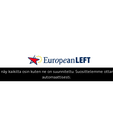
SKP on Euroopan Vasemmistopuolueen j
european-left.org
european-left.org/manifesto/
Copyright 2026 © SKP
|
Tietosuojaseloste