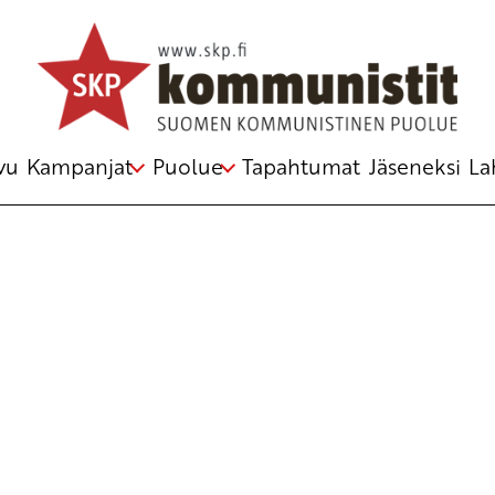
Avainsana
mass movements
vu
Kampanjat
Puolue
Tapahtumat
Jäseneksi
La