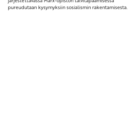
järjestettävässä Marx-opiston talvitapaamisessa
pureudutaan kysymyksiin sosialismin rakentamisesta.