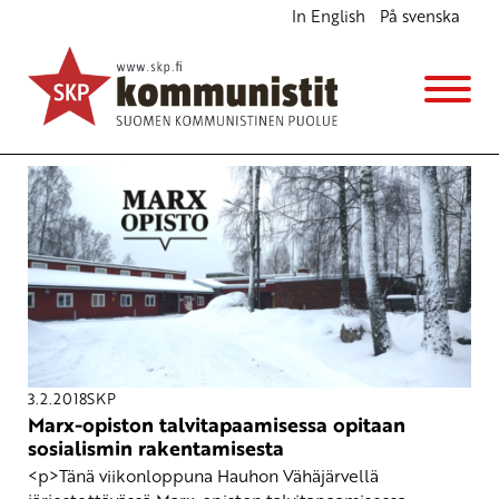
In English
På svenska
Avainsana
Marx200
3.2.2018
SKP
Marx-opiston talvitapaamisessa opitaan
sosialismin rakentamisesta
<p>Tänä viikonloppuna Hauhon Vähäjärvellä