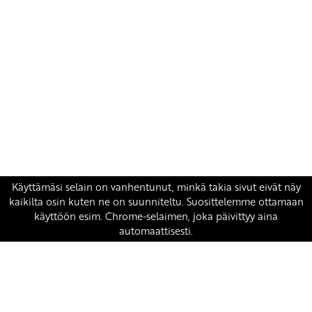
Yhteystiedot
SKP:n toimisto
Osoite: Viljatie 4 B 3. kerros, 00700 Helsinki
Puh: 045 7834 1346
Sähköposti:
skp
@skp.fi
SKP on Euroopan Vasemmistopuolueen jäsen.
european-left.org
european-left.org/manifesto/