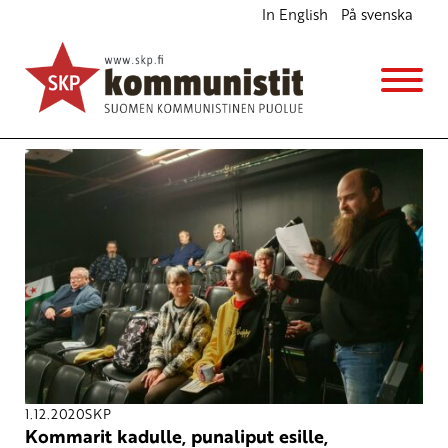
In English
På svenska
Avainsana
Marx. Lenin
1.12.2020
SKP
Kommarit kadulle, punaliput esille,