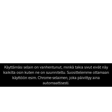
Yhteystiedot
SKP:n toimisto
Osoite: Viljatie 4 B 3. kerros, 00700 Helsinki
Puh: 045 7834 1346
Sähköposti:
skp
@skp.fi
SKP on Euroopan Vasemmistopuolueen jäsen.
european-left.org
european-left.org/manifesto/