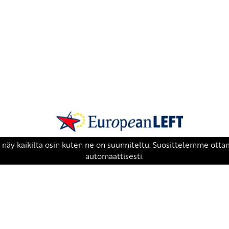
SKP on Euroopan Vasemmistopuolueen j
european-left.org
european-left.org/manifesto/
Copyright 2026 © SKP
|
Tietosuojaseloste