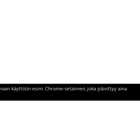
äsen.