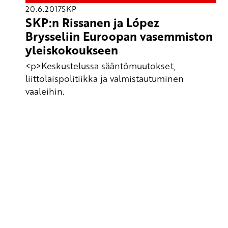
20.6.2017
SKP
SKP:n Rissanen ja López
Brysseliin Euroopan vasemmiston
yleiskokoukseen
<p>Keskustelussa sääntömuutokset,
liittolaispolitiikka ja valmistautuminen
vaaleihin.