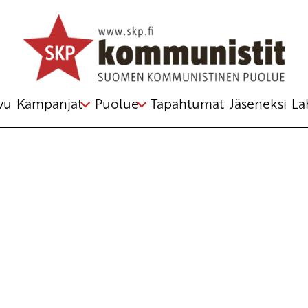
Avainsana
Marseilles-foorumi
vu
Kampanjat
Puolue
Tapahtumat
Jäseneksi
La