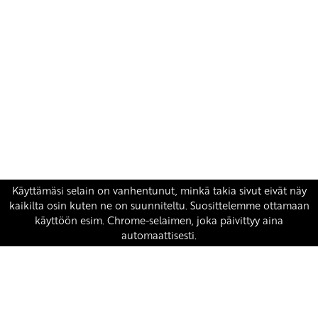
Yhteystiedot
SKP:n toimisto
Osoite: Viljatie 4 B 3. kerros, 00700 Helsinki
Puh: 045 7834 1346
Sähköposti:
skp
@skp.fi
SKP on Euroopan Vasemmistopuolueen jäsen.
european-left.org
european-left.org/manifesto/