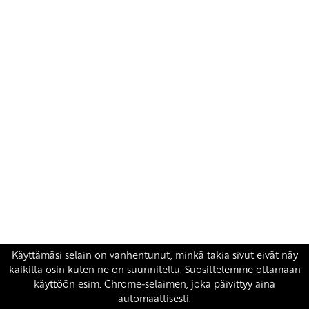
Yhteystiedot
SKP:n toimisto
Osoite: Viljatie 4 B 3. kerros, 00700 Helsinki
Puh: 045 7834 1346
Sähköposti:
skp
@skp.fi