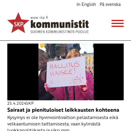
In English
På svenska
Avainsana
luokkapolitiikka
25.4.2024
SKP
Sairaat ja pienituloiset leikkausten kohteena
Kysymys ei ole hyvinvointivaltion pelastamisesta eikä
velkaantumisen taittamisesta, vaan kylmästä
luokkapolitiikasta ja siksi mm.