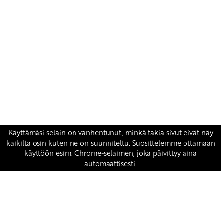
Yhteystiedot
SKP:n toimisto
Osoite: Viljatie 4 B 3. kerros, 00700 Helsinki
Puh: 045 7834 1346
Sähköposti:
skp
@skp.fi
SKP on Euroopan Vasemmistopuolueen jäsen.
european-left.org
european-left.org/manifesto/