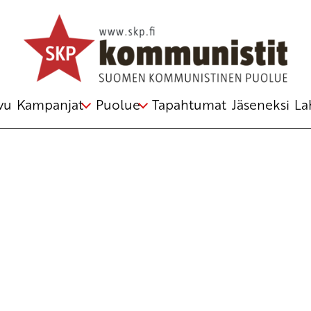
Avainsana
Left Forum
vu
Kampanjat
Puolue
Tapahtumat
Jäseneksi
La