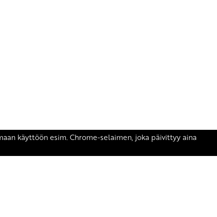
äsen.