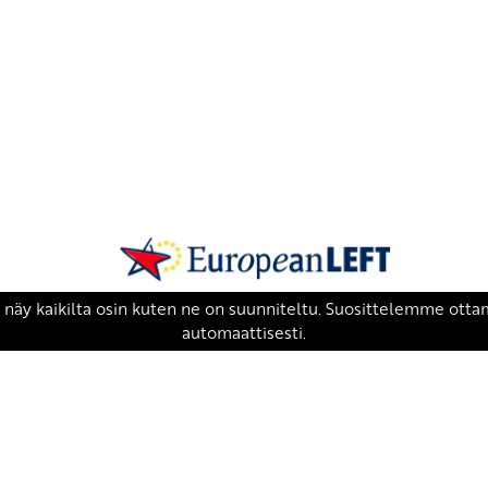
SKP on Euroopan Vasemmistopuolueen j
european-left.org
european-left.org/manifesto/
Copyright 2026 © SKP
|
Tietosuojaseloste