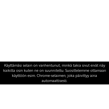
Yhteystiedot
SKP:n toimisto
Osoite: Viljatie 4 B 3. kerros, 00700 Helsinki
Puh: 045 7834 1346
Sähköposti:
skp
@skp.fi
SKP on Euroopan Vasemmistopuolueen jäsen.
european-left.org
european-left.org/manifesto/