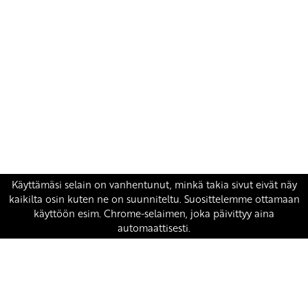
Yhteystiedot
SKP:n toimisto
Osoite: Viljatie 4 B 3. kerros, 00700 Helsinki
Puh: 045 7834 1346
Sähköposti:
skp
@skp.fi
SKP on Euroopan Vasemmistopuolueen jäsen.
european-left.org
european-left.org/manifesto/