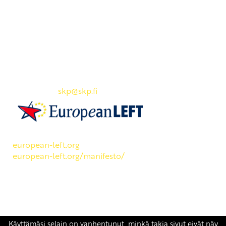
Yhteystiedot
SKP:n toimisto
Osoite: Viljatie 4 B 3. kerros, 00700 Helsinki
Puh: 045 7834 1346
Sähköposti:
skp
@skp.fi
SKP on Euroopan Vasemmistopuolueen jäsen.
european-left.org
european-left.org/manifesto/