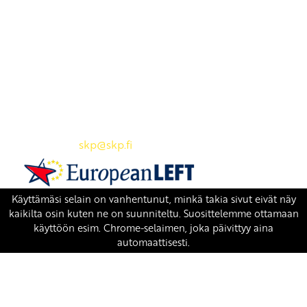
Yhteystiedot
SKP:n toimisto
Osoite: Viljatie 4 B 3. kerros, 00700 Helsinki
Puh: 045 7834 1346
Sähköposti:
skp
@skp.fi
SKP on Euroopan Vasemmistopuolueen jäsen.
european-left.org
european-left.org/manifesto/