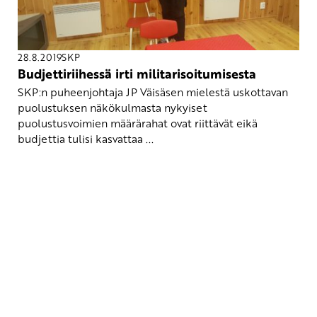
28.8.2019
SKP
Budjettiriihessä irti militarisoitumisesta
SKP:n puheenjohtaja JP Väisäsen mielestä uskottavan
puolustuksen näkökulmasta nykyiset
puolustusvoimien määrärahat ovat riittävät eikä
budjettia tulisi kasvattaa ...