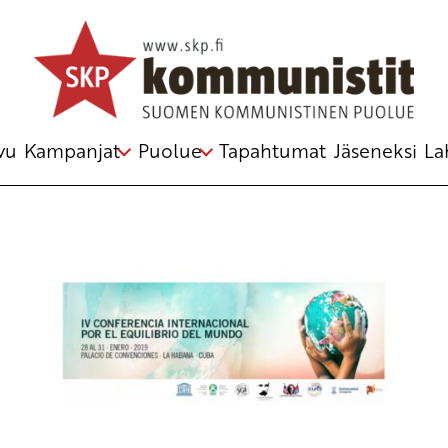
Avainsana
konferenssi
vu
Kampanjat
Puolue
Tapahtumat
Jäseneksi
La