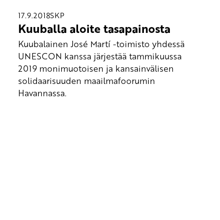
17.9.2018
SKP
Kuuballa aloite tasapainosta
Kuubalainen José Martí -toimisto yhdessä
UNESCON kanssa järjestää tammikuussa
2019 monimuotoisen ja kansainvälisen
solidaarisuuden maailmafoorumin
Havannassa.