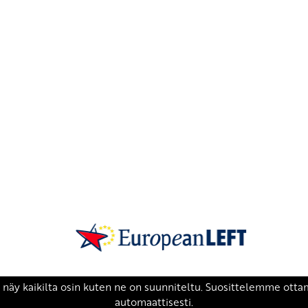
SKP on Euroopan Vasemmistopuolueen j
european-left.org