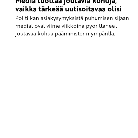
Media tuottaa joutavia kohuja,
vaikka tärkeää uutisoitavaa olisi
Politiikan asiakysymyksistä puhumisen sijaan
mediat ovat viime viikkoina pyörittäneet
joutavaa kohua pääministerin ympärillä.