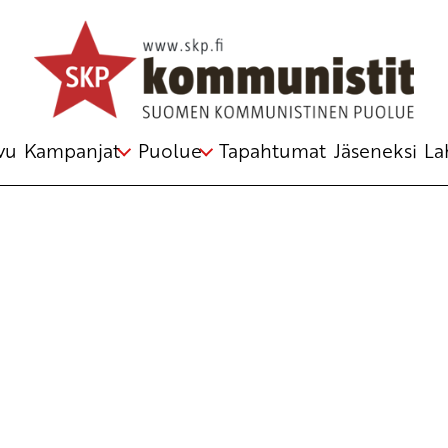
Avainsana
kohu
vu
Kampanjat
Puolue
Tapahtumat
Jäseneksi
La