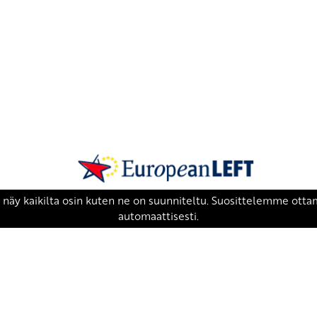
SKP on Euroopan Vasemmistopuolueen j
european-left.org
european-left.org/manifesto/
Copyright 2026 © SKP
|
Tietosuojaseloste