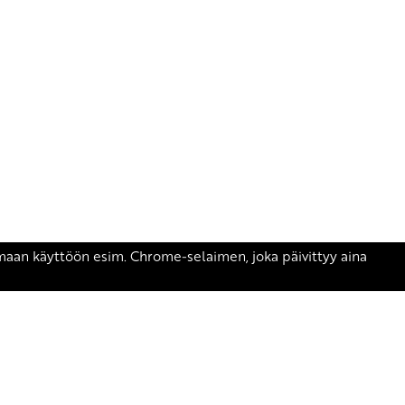
äsen.