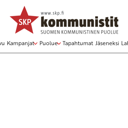
Avainsana
kielet
vu
Kampanjat
Puolue
Tapahtumat
Jäseneksi
La