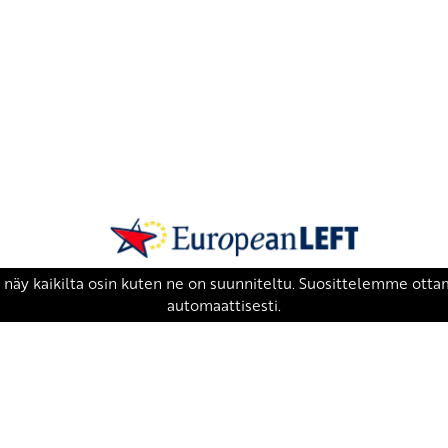
SKP on Euroopan Vasemmistopuolueen j
european-left.org
european-left.org/manifesto/
Copyright 2026 © SKP
|
Tietosuojaseloste