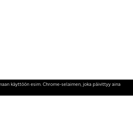
äsen.