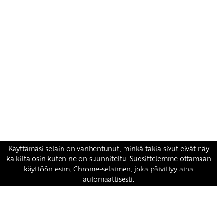
Yhteystiedot
SKP:n toimisto
Osoite: Viljatie 4 B 3. kerros, 00700 Helsinki
Puh: 045 7834 1346
Sähköposti:
skp
@skp.fi
SKP on Euroopan Vasemmistopuolueen jäsen.
european-left.org
european-left.org/manifesto/