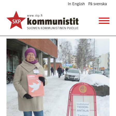
In English
På svenska
Avainsana
keltaliivit