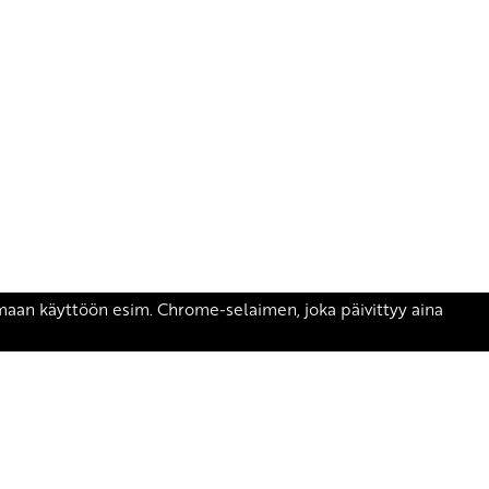
äsen.