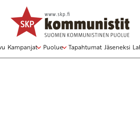
Avainsana
kaupungistuminen
vu
Kampanjat
Puolue
Tapahtumat
Jäseneksi
La