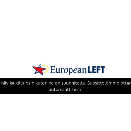
SKP on Euroopan Vasemmistopuolueen j
european-left.org
european-left.org/manifesto/
Copyright 2026 © SKP
|
Tietosuojaseloste