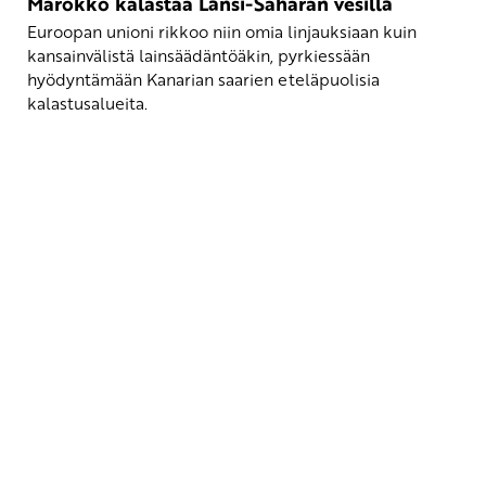
Marokko kalastaa Länsi-Saharan vesillä
Euroopan unioni rikkoo niin omia linjauksiaan kuin
kansainvälistä lainsäädäntöäkin, pyrkiessään
hyödyntämään Kanarian saarien eteläpuolisia
kalastusalueita.