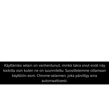
Yhteystiedot
SKP:n toimisto
Osoite: Viljatie 4 B 3. kerros, 00700 Helsinki
Puh: 045 7834 1346
Sähköposti:
skp
@skp.fi
SKP on Euroopan Vasemmistopuolueen jäsen.
european-left.org
european-left.org/manifesto/