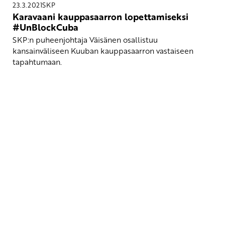
23.3.2021
SKP
Karavaani kauppasaarron lopettamiseksi
#UnBlockCuba
SKP:n puheenjohtaja Väisänen osallistuu
kansainväliseen Kuuban kauppasaarron vastaiseen
tapahtumaan.