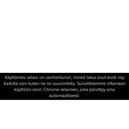
Yhteystiedot
SKP:n toimisto
Osoite: Viljatie 4 B 3. kerros, 00700 Helsinki
Puh: 045 7834 1346
Sähköposti:
skp
@skp.fi
SKP on Euroopan Vasemmistopuolueen jäsen.
european-left.org
european-left.org/manifesto/