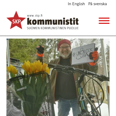
In English
På svenska
Avainsana
karavaani