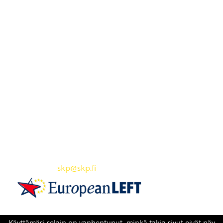
Yhteystiedot
SKP:n toimisto
Osoite: Viljatie 4 B 3. kerros, 00700 Helsinki
Puh: 045 7834 1346
Sähköposti:
skp
@skp.fi
SKP on Euroopan Vasemmistopuolueen jäsen.
european-left.org