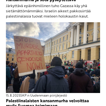
Järkyttävä epäinhimillinen tuho Gazassa käy yhä
sietämättömämmäksi. Israelin aikeet pakkosiirtää
palestiinalaisia tuovat mieleen holokaustin kaiut.
15.8.2025
SKP:n Uudenmaan piirijärjestö
Palestiinalaisten kansanmurha velvoittaa
myös Suomea toimimaan