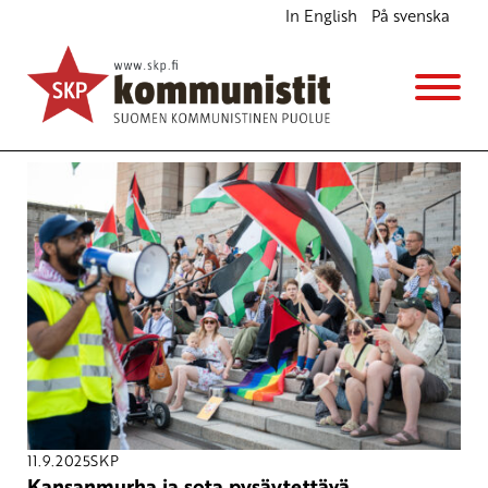
In English
På svenska
Avainsana
kansanmurha
11.9.2025
SKP
Kansanmurha ja sota pysäytettävä